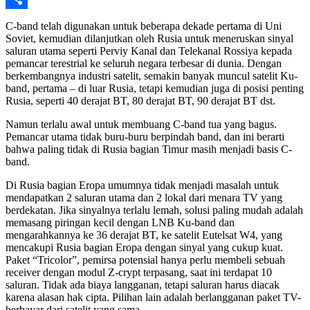
Share
C-band telah digunakan untuk beberapa dekade pertama di Uni
Soviet, kemudian dilanjutkan oleh Rusia untuk meneruskan sinyal
saluran utama seperti Perviy Kanal dan Telekanal Rossiya kepada
pemancar terestrial ke seluruh negara terbesar di dunia. Dengan
berkembangnya industri satelit, semakin banyak muncul satelit Ku-
band, pertama – di luar Rusia, tetapi kemudian juga di posisi penting
Rusia, seperti 40 derajat BT, 80 derajat BT, 90 derajat BT dst.
Namun terlalu awal untuk membuang C-band tua yang bagus.
Pemancar utama tidak buru-buru berpindah band, dan ini berarti
bahwa paling tidak di Rusia bagian Timur masih menjadi basis C-
band.
Di Rusia bagian Eropa umumnya tidak menjadi masalah untuk
mendapatkan 2 saluran utama dan 2 lokal dari menara TV yang
berdekatan. Jika sinyalnya terlalu lemah, solusi paling mudah adalah
memasang piringan kecil dengan LNB Ku-band dan
mengarahkannya ke 36 derajat BT, ke satelit Eutelsat W4, yang
mencakupi Rusia bagian Eropa dengan sinyal yang cukup kuat.
Paket “Tricolor”, pemirsa potensial hanya perlu membeli sebuah
receiver dengan modul Z-crypt terpasang, saat ini terdapat 10
saluran. Tidak ada biaya langganan, tetapi saluran harus diacak
karena alasan hak cipta. Pilihan lain adalah berlangganan paket TV-
berbayar dari satelit yang sama.