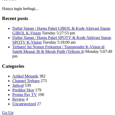
Hanya ingin berbagi...
Recent posts
Daftar Siaran / Harga Paket GIBOL & Kode Aktivasi Siaran
GIBOL K-Vision
Tuesday 5:27:53 pm
Daftar Siaran / Harga Paket SPOTV & Kode Aktivasi Siaran
SPOTV K-Vision
Tuesday 5:18:00 am
Terbaru! Ini Nomor Frekuensi / Transponder K-Vision di
Satelit Measat 3b & Merah Putih (Telkom 4)
Monday 5:07:49
pm
Categories
Artikel Menarik
382
Channel Terbaru
273
Jadwal
539
Prediksi Skor
179
Promo Pay TV
190
Review
4
Uncategorized
27
Go Up