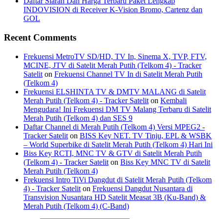
Daftar Siaran Dan Harga Terbaru Paket Lengkap
INDOVISION di Receiver K-Vision Bromo, Cartenz dan
GOL
Recent Comments
Frekuensi MetroTV SD/HD, TV In, Sinema X, TVP, FTV,
MCINE, JTV di Satelit Merah Putih (Telkom 4) - Tracker
Satelit
on
Frekuensi Channel TV In di Satelit Merah Putih
(Telkom 4)
Frekuensi ELSHINTA TV & DMTV MALANG di Satelit
Merah Putih (Telkom 4) - Tracker Satelit
on
Kembali
Mengudara! Ini Frekuensi DM TV Malang Terbaru di Satelit
Merah Putih (Telkom 4) dan SES 9
Daftar Channel di Merah Putih (Telkom 4) Versi MPEG2 -
Tracker Satelit
on
BISS Key NET. TV Tinju, EPL & WSBK
– World Superbike di Satelit Merah Putih (Telkom 4) Hari Ini
Biss Key RCTI, MNC TV & GTV di Satelit Merah Putih
(Telkom 4) - Tracker Satelit
on
Biss Key MNC TV di Satelit
Merah Putih (Telkom 4)
Frekuensi Intro TiVi Dangdut di Satelit Merah Putih (Telkom
4) - Tracker Satelit
on
Frekuensi Dangdut Nusantara di
Transvision Nusantara HD Satelit Measat 3B (Ku-Band) &
Merah Putih (Telkom 4) (C-Band)