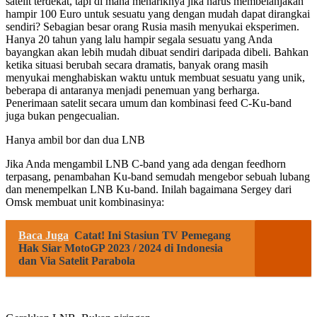
satelit terdekat, tapi di mana menariknya jika harus membelanjakan
hampir 100 Euro untuk sesuatu yang dengan mudah dapat dirangkai
sendiri? Sebagian besar orang Rusia masih menyukai eksperimen.
Hanya 20 tahun yang lalu hampir segala sesuatu yang Anda
bayangkan akan lebih mudah dibuat sendiri daripada dibeli. Bahkan
ketika situasi berubah secara dramatis, banyak orang masih
menyukai menghabiskan waktu untuk membuat sesuatu yang unik,
beberapa di antaranya menjadi penemuan yang berharga.
Penerimaan satelit secara umum dan kombinasi feed C-Ku-band
juga bukan pengecualian.
Hanya ambil bor dan dua LNB
Jika Anda mengambil LNB C-band yang ada dengan feedhorn
terpasang, penambahan Ku-band semudah mengebor sebuah lubang
dan menempelkan LNB Ku-band. Inilah bagaimana Sergey dari
Omsk membuat unit kombinasinya:
Baca Juga
Catat! Ini Stasiun TV Pemegang
Hak Siar MotoGP 2023 / 2024 di Indonesia
dan Via Satelit Parabola