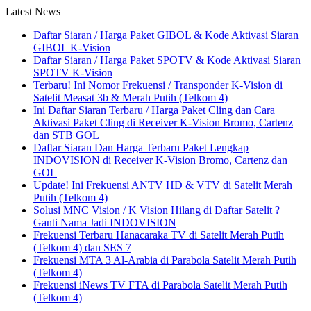
Latest News
Daftar Siaran / Harga Paket GIBOL & Kode Aktivasi Siaran
GIBOL K-Vision
Daftar Siaran / Harga Paket SPOTV & Kode Aktivasi Siaran
SPOTV K-Vision
Terbaru! Ini Nomor Frekuensi / Transponder K-Vision di
Satelit Measat 3b & Merah Putih (Telkom 4)
Ini Daftar Siaran Terbaru / Harga Paket Cling dan Cara
Aktivasi Paket Cling di Receiver K-Vision Bromo, Cartenz
dan STB GOL
Daftar Siaran Dan Harga Terbaru Paket Lengkap
INDOVISION di Receiver K-Vision Bromo, Cartenz dan
GOL
Update! Ini Frekuensi ANTV HD & VTV di Satelit Merah
Putih (Telkom 4)
Solusi MNC Vision / K Vision Hilang di Daftar Satelit ?
Ganti Nama Jadi INDOVISION
Frekuensi Terbaru Hanacaraka TV di Satelit Merah Putih
(Telkom 4) dan SES 7
Frekuensi MTA 3 Al-Arabia di Parabola Satelit Merah Putih
(Telkom 4)
Frekuensi iNews TV FTA di Parabola Satelit Merah Putih
(Telkom 4)