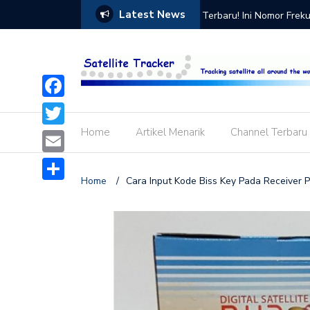
Latest News
ode Aktivasi Siaran SPOTV K-Vision
Terbaru! Ini Nomor Frek
Putih (Telkom 4)
Facebook
Home
Artikel Menarik
Channel Terbaru
Twitter
Email
Home
/
Cara Input Kode Biss Key Pada Receiver 
Share