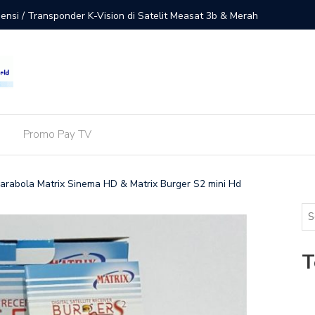
uensi / Transponder K-Vision di Satelit Measat 3b & Merah
Ini Dafta
Receiver
Promo Pay TV
Parabola Matrix Sinema HD & Matrix Burger S2 mini Hd
T