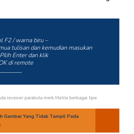
l F2 / warna biru –
emua tulisan dan kemudian masukan
Pilih Enter dan klik
 OK di remote
da receiver parabola merk Matrix berbagai tipe.
ah Gambar Yang Tidak Tampil Pada
g