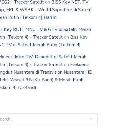
EG2 - Tracker Satelit
on
BISS Key NET. TV
nju, EPL & WSBK – World Superbike di Satelit
rah Putih (Telkom 4) Hari Ini
ss Key RCTI, MNC TV & GTV di Satelit Merah
tih (Telkom 4) - Tracker Satelit
on
Biss Key
C TV di Satelit Merah Putih (Telkom 4)
ekuensi Intro TiVi Dangdut di Satelit Merah
tih (Telkom 4) - Tracker Satelit
on
Frekuensi
ngdut Nusantara di Transvision Nusantara HD
telit Measat 3B (Ku-Band) & Merah Putih
elkom 4) (C-Band)