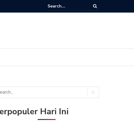
r Siaran Terbaru / Harga Paket Cling dan Cara Aktivasi Paket Cling di
 K-Vision Bromo, Cartenz dan STB GOL
erpopuler Hari Ini