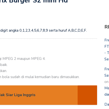
ix Burger S2 mini Hd
R
igit angka 0,1,2,3,4,5,6,7,8,9 serta huruf A,B,C,D,E,F.
Fr
FT
- 
ogi MPEG 2 maupun MPEG 4.
Sa
baik.
Fr
kkan.
Sa
an bola sudah di mulai kemudian baru dimasukkan.
o
Ma
da
k Siar Liga Inggris
Da