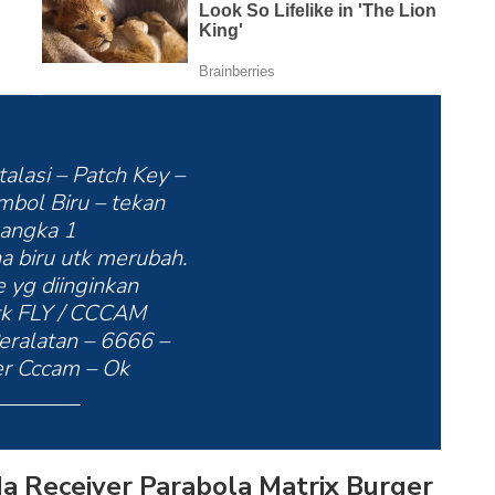
alasi – Patch Key –
mbol Biru – tekan
angka 1
a biru utk merubah.
 yg diinginkan
tk FLY / CCCAM
eralatan – 6666 –
r Cccam – Ok
da Receiver Parabola Matrix Burger