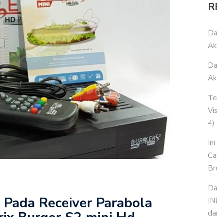
R
Da
Ak
Da
Ak
Te
Vi
4)
In
Ca
Br
Da
 Pada Receiver Parabola
IN
da