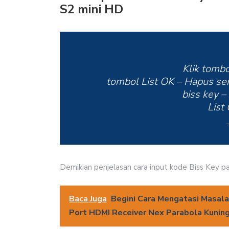
S2 mini HD
Klik tombo
tombol List OK – Hapus s
biss key – 
List
Demikian penjelasan cara input kode Biss Key pa
Baca Juga
Begini Cara Mengatasi Masal
Port HDMI Receiver Nex Parabola Kunin