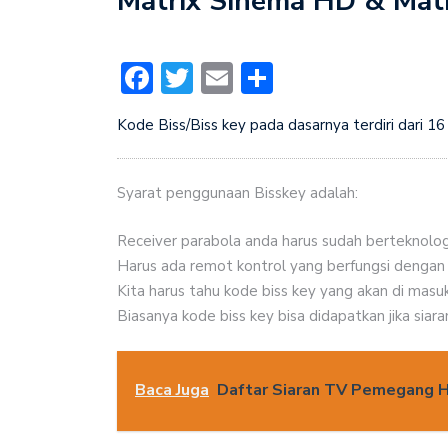
Matrix Sinema HD & Matr
Facebook
Twitter
Email
Share
Kode Biss/Biss key pada dasarnya terdiri dari 16 d
Syarat penggunaan Bisskey adalah:
Receiver parabola anda harus sudah berteknol
Harus ada remot kontrol yang berfungsi dengan 
Kita harus tahu kode biss key yang akan di masu
Biasanya kode biss key bisa didapatkan jika siar
Baca Juga
Daftar Siaran TV Pemegang Ha