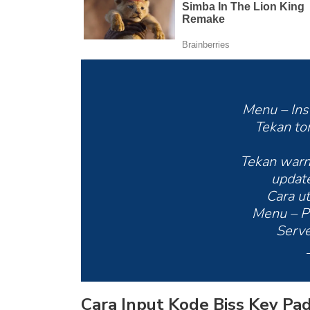
Menu – Inst
Tekan to
Tekan warn
update
Cara u
Menu – P
Serve
Cara Input Kode Biss Key Pa