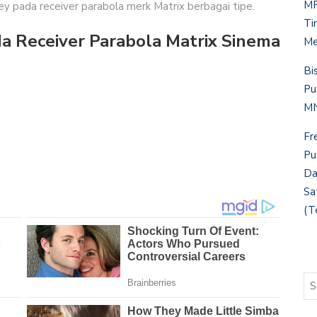
MP
 Key pada receiver parabola merk Matrix berbagai tipe.
Ti
da Receiver Parabola Matrix Sinema
Me
Bi
Pu
MN
Fr
Pu
Da
Sa
(T