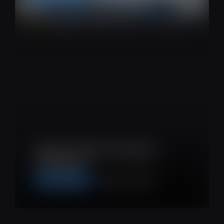
Terbaru! Ini Nomor Frekuensi /
Transponder…
Channel Terbaru
Monday 5:07:49 pm