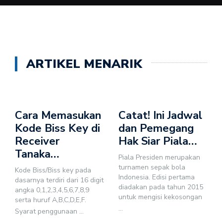
ARTIKEL MENARIK
Cara Memasukan
Catat! Ini Jadwal
Kode Biss Key di
dan Pemegang
Receiver
Hak Siar Piala…
Tanaka…
Piala Presiden merupakan
turnamen sepak bola
Kode Biss/Biss key pada
Indonesia. Edisi pertama
dasarnya terdiri dari 16 digit
diadakan pada tahun 2015
angka 0,1,2,3,4,5,6,7,8,9
untuk mengisi kekosongan
serta huruf A,B,C,D,E,F.
...
Syarat penggunaan
...