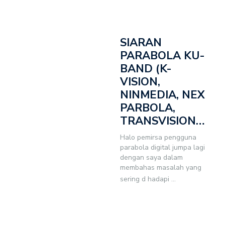
SIARAN
PARABOLA KU-
BAND (K-
VISION,
NINMEDIA, NEX
PARBOLA,
TRANSVISION…
Halo pemirsa pengguna
parabola digital jumpa lagi
dengan saya dalam
membahas masalah yang
sering d hadapi
...