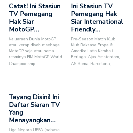
Catat! Ini Stasiun
Ini Stasiun TV
TV Pemegang
Pemegang Hak
Hak Siar
Siar International
MotoGP…
Friendly…
Kejuaraan Dunia MotoGP
Pre-Season Match Klub
atau kerap disebut sebagai
Klub Raksasa Eropa &
MotoGP saja atau nama
Amerika Latin Kembali
resminya FIM MotoGP World
Berlaga: Ajax Amsterdam,
Championship
...
AS Roma, Barcelona,
...
Tayang Disini! Ini
Daftar Siaran TV
Yang
Menayangkan…
Liga Negara UEFA (bahasa