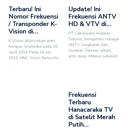
Terbaru! Ini
Update! Ini
Nomor Frekuensi
Frekuensi ANTV
/ Transponder K-
HD & VTV di…
Vision di…
PT Cakrawala Andalas
Televisi, beroperasi sebagai
K-Vision diluncurkan oleh
ANTV (singkatan dari
Kompas Gramedia pada 18
Andalas Televisi, ditulis
April 2014. Pada 16 Juli
antv, dieja ANteve sebelum
2019, MNC Vision Networks
...
...
Frekuensi
Terbaru
Hanacaraka TV
di Satelit Merah
Putih…