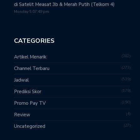
di Satelit Measat 3b & Merah Putih (Telkom 4)
Monday 5:07:49 pm
CATEGORIES
382
Artikel Menarik
273
Channel Terbaru
539
Jadwal
179
Prediksi Skor
190
Promo Pay TV
4
Review
27
Uncategorized