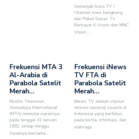
Semenjak Jowo TV /
Channel Jowo hengkang
dari Paket Siaran TV
Berbayar K-Vision dan MNC
Vision,
...
Frekuensi MTA 3
Frekuensi iNews
Al-Arabia di
TV FTA di
Parabola Satelit
Parabola Satelit
Merah…
Merah…
Muslim Television
iNews TV adalah stasiun
Aḥmadiyya International
televisi nasional swasta di
(MTA) memulai siarannya
Indonesia yang berfokus
pada tanggal 31 Januari
pada berita, informasi, dan
1992, setiap minggu.
olahraga.
...
Awalnya bernama
...