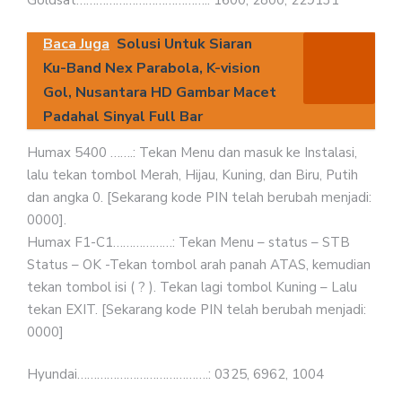
Goldsat………………………………….: 1600, 2800, 229131
Baca Juga
Solusi Untuk Siaran
Ku-Band Nex Parabola, K-vision
Gol, Nusantara HD Gambar Macet
Padahal Sinyal Full Bar
Humax 5400 …….: Tekan Menu dan masuk ke Instalasi,
lalu tekan tombol Merah, Hijau, Kuning, dan Biru, Putih
dan angka 0. [Sekarang kode PIN telah berubah menjadi:
0000].
Humax F1-C1………………: Tekan Menu – status – STB
Status – OK -Tekan tombol arah panah ATAS, kemudian
tekan tombol isi ( ? ). Tekan lagi tombol Kuning – Lalu
tekan EXIT. [Sekarang kode PIN telah berubah menjadi:
0000]
Hyundai………………………………….: 0325, 6962, 1004