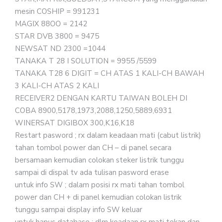
mesin COSHIP = 991231
MAGIX 88OO = 2142
STAR DVB 3800 = 9475
NEWSAT ND 2300 =1044
TANAKA T 28 I SOLUTION = 9955 /5599
TANAKA T28 6 DIGIT = CH ATAS 1 KALI-CH BAWAH
3 KALI-CH ATAS 2 KALI
RECEIVER2 DENGAN KARTU TAIWAN BOLEH DI
COBA 8900,5178,1973,2088,1250,5889,6931
WINERSAT DIGIBOX 300,K16,K18
Restart pasword ; rx dalam keadaan mati (cabut listrik)
tahan tombol power dan CH – di panel secara
bersamaan kemudian colokan steker listrik tunggu
sampai di dispal tv ada tulisan pasword erase
untuk info SW ; dalam posisi rx mati tahan tombol
power dan CH + di panel kemudian colokan listrik
tunggu sampai display info SW keluar
untuk hapus database ; dlm keadaan rx mati tekan dan