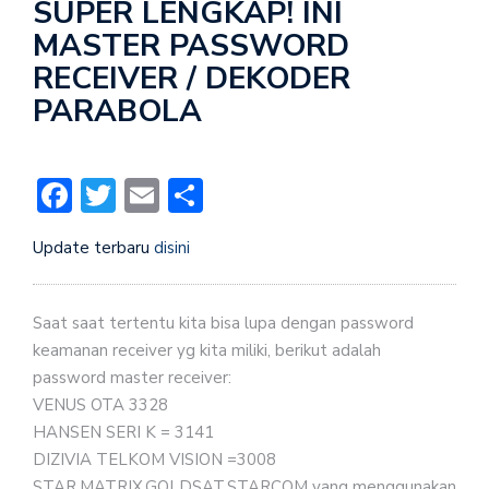
SUPER LENGKAP! INI
MASTER PASSWORD
RECEIVER / DEKODER
PARABOLA
Facebook
Twitter
Email
Share
Update terbaru
disini
Saat saat tertentu kita bisa lupa dengan password
keamanan receiver yg kita miliki, berikut adalah
password master receiver:
VENUS OTA 3328
HANSEN SERI K = 3141
DIZIVIA TELKOM VISION =3008
STAR,MATRIX,GOLDSAT,STARCOM yang menggunakan