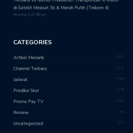
Terbaru! Ini Nomor Frekuensi / Transponder K-Vision
di Satelit Measat 3b & Merah Putih (Telkom 4)
Monday 5:07:49 pm
CATEGORIES
382
Artikel Menarik
273
Channel Terbaru
539
Jadwal
179
Prediksi Skor
190
Promo Pay TV
4
Review
27
Uncategorized