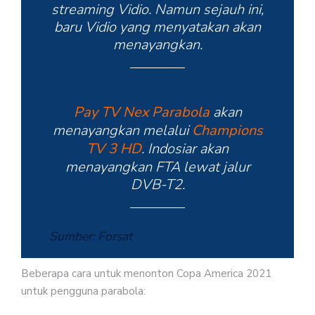
streaming Vidio. Namun sejauh ini,
baru Vidio yang menyatakan akan
menayangkan.
Pay TV Nex Parabola
akan
menayangkan melalui
Champions
TV 3 HD
. Indosiar akan
menayangkan FTA lewat jalur
DVB-T2.
Sumber: Forsat
Beberapa cara untuk menonton Copa America 2021
untuk pengguna parabola: