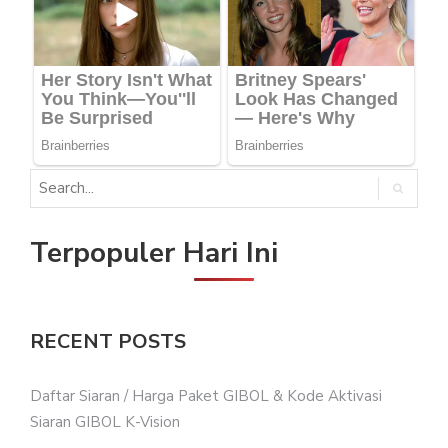
Terpopuler Hari Ini
RECENT POSTS
Daftar Siaran / Harga Paket GIBOL & Kode Aktivasi
Siaran GIBOL K-Vision