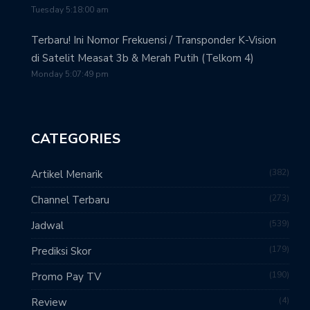
Tuesday 5:18:00 am
Terbaru! Ini Nomor Frekuensi / Transponder K-Vision
di Satelit Measat 3b & Merah Putih (Telkom 4)
Monday 5:07:49 pm
CATEGORIES
382
Artikel Menarik
273
Channel Terbaru
539
Jadwal
179
Prediksi Skor
190
Promo Pay TV
4
Review