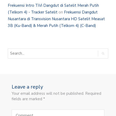
Frekuensi Intro TiVi Dangdut di Satelit Merah Putih
(Telkom 4) - Tracker Satelit
on
Frekuensi Dangdut
Nusantara di Transvision Nusantara HD Satelit Measat
3B (Ku-Band) & Merah Putih (Telkom 4) (C-Band)
Leave a reply
Your email address will not be published. Required
fields are marked *