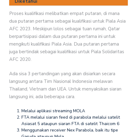
Diketahui
Proses kualifikasi melibatkan empat putaran, di mana
dua putaran pertama sebagai kualifikasi untuk Piala Asia
AFC 2023. Meskipun lolos sebagai tuan rumah, Qatar
berpartisipasi dalam dua putaran pertama ini untuk
mengikuti kualifikasi Piala Asia. Dua putaran pertama
juga bertindak sebagai kualifikasi untuk Piala Solidaritas
AFC 2020.
Ada sisa 3 pertandingan yang akan disiarkan secara
langsung antara Tim Nasional Indonesia melawan
Thailand, Vietnam dan UEA. Untuk menyaksikan siaran
langsung ini, ada beberapa cara.
Melalui aplikasi streaming MOLA
FTA melalui siaran feed di parabola melalui satelit
Asiasat 5 ataupun siaran FTA di satelit Thaicom 6
Menggunakan receiver Nex Parabola, baik itu tipe
Garuda ataupun Mola