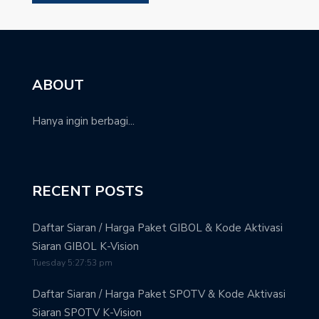
ABOUT
Hanya ingin berbagi...
RECENT POSTS
Daftar Siaran / Harga Paket GIBOL & Kode Aktivasi
Siaran GIBOL K-Vision
Tuesday 5:27:53 pm
Daftar Siaran / Harga Paket SPOTV & Kode Aktivasi
Siaran SPOTV K-Vision