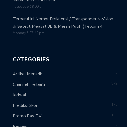
Siaran SPOTV K-Vision
Tuesday 5:18:00 am
Terbaru! Ini Nomor Frekuensi / Transponder K-Vision
di Satelit Measat 3b & Merah Putih (Telkom 4)
Monday 5:07:49 pm
CATEGORIES
382
Artikel Menarik
273
Channel Terbaru
539
Jadwal
179
Prediksi Skor
190
Promo Pay TV
4
Review