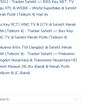
EG2 - Tracker Satelit
on
BISS Key NET. TV
nju, EPL & WSBK – World Superbike di Satelit
rah Putih (Telkom 4) Hari Ini
ss Key RCTI, MNC TV & GTV di Satelit Merah
tih (Telkom 4) - Tracker Satelit
on
Biss Key
C TV di Satelit Merah Putih (Telkom 4)
ekuensi Intro TiVi Dangdut di Satelit Merah
tih (Telkom 4) - Tracker Satelit
on
Frekuensi
ngdut Nusantara di Transvision Nusantara HD
telit Measat 3B (Ku-Band) & Merah Putih
elkom 4) (C-Band)