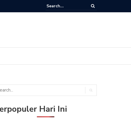
r Siaran Terbaru / Harga Paket Cling dan Cara Aktivasi Paket Cling di
 K-Vision Bromo, Cartenz dan STB GOL
erpopuler Hari Ini