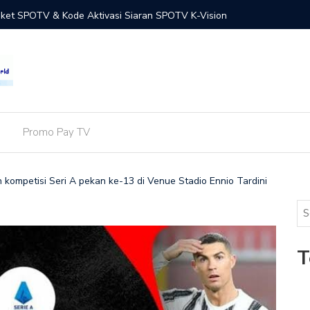
uensi / Transponder K-Vision di Satelit Measat 3b & Merah
Ini Dafta
Receiver
Promo Pay TV
n kompetisi Seri A pekan ke-13 di Venue Stadio Ennio Tardini
T