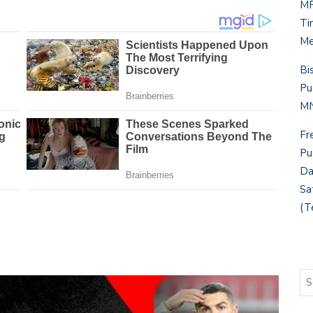
MP
Ti
Me
Bi
Pu
MN
Fr
Pu
Da
Sa
(T