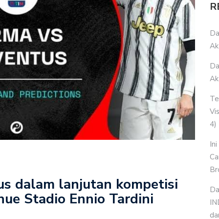
R
Da
Ak
Da
Ak
Te
Vi
4)
In
Ca
Br
us dalam lanjutan kompetisi
Da
nue Stadio Ennio Tardini
IN
da