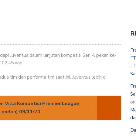
R
Fr
i Juventus dalam lanjutan kompetisi Seri A pekan ke-
FT
f 02:45 wib.
- 
Sa
edua tim dan performa tim saat ini, Juventus lebih di
Fr
Sa
o
on Villa Kompetisi Premier League
Ma
(London) 09/11/20
da
Da