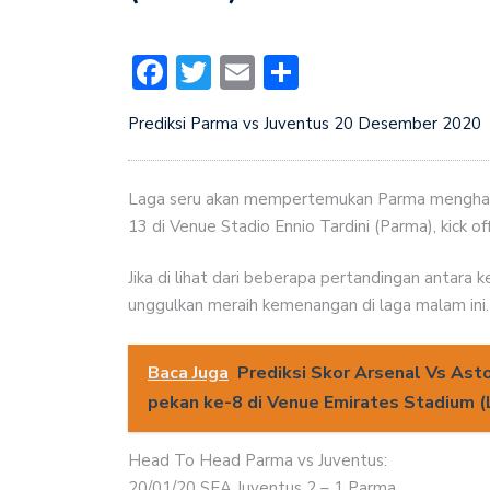
Facebook
Twitter
Email
Share
Prediksi Parma vs Juventus 20 Desember 2020
Laga seru akan mempertemukan Parma menghadap
13 di Venue Stadio Ennio Tardini (Parma), kick of
Jika di lihat dari beberapa pertandingan antara k
unggulkan meraih kemenangan di laga malam ini.
Baca Juga
Prediksi Skor Arsenal Vs Ast
pekan ke-8 di Venue Emirates Stadium 
Head To Head Parma vs Juventus:
20/01/20 SEA Juventus 2 – 1 Parma