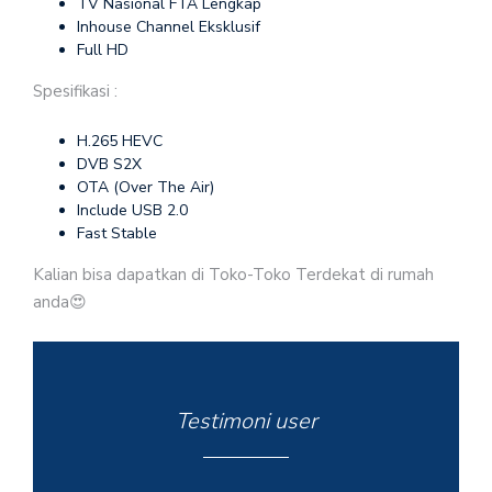
TV Nasional FTA Lengkap
Inhouse Channel Eksklusif
Full HD
Spesifikasi :
H.265 HEVC
DVB S2X
OTA (Over The Air)
Include USB 2.0
Fast Stable
Kalian bisa dapatkan di Toko-Toko Terdekat di rumah
anda😍
Testimoni user