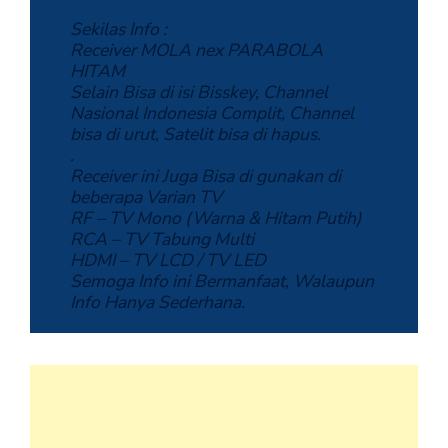
Sekilas Info :
Receiver MOLA nex PARABOLA
HITAM
Selain Bisa di isi Bisskey, Channel
Nasional Indonesia Complit, Channel
bisa di urut, Satelit bisa di hapus.
.
Receiver ini Juga Bisa di gunakan di
beberapa Varian TV
RF – TV Mono (Warna & Hitam Putih)
RCA – TV Tabung Multi
HDMI – TV LCD / TV LED
Semoga Info ini Bermanfaat, Walaupun
Info Hanya Sederhana.