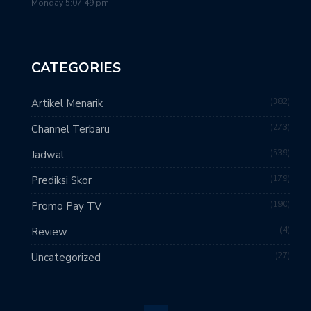
Monday 5:07:49 pm
CATEGORIES
382
Artikel Menarik
273
Channel Terbaru
539
Jadwal
179
Prediksi Skor
190
Promo Pay TV
4
Review
27
Uncategorized