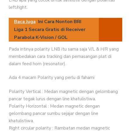
LNB apa yang cocok untuk satellite dengan polaritas
left/right.
Baca Juga
Ini Cara Nonton BRI
Liga 1 Secara Gratis di Receiver
Parabola K-Vision / GOL
Pada intinya polarity LNB itu sama saja V/L & H/R yang
membedakan cara tracking dan pemasangan plat di
dalam feed horn (resonator).
Ada 4 macam Polarity yang perlu di fahami
Polarity Vertical : Medan magnetic dengan gelombang
pancar tegak lurus dengan line khatulistiwa.
Polarity Horizontal : Medan magnetic dengan
gelombang pancar sumbu sejajar dengan line
khatulistiwa.
Right circular polarity : Rambatan medan magnetic