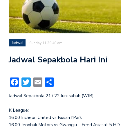
Jadwal
Sunday 11:39:40 am
Jadwal Sepakbola Hari Ini
Facebook
Twitter
Email
Share
Jadwal Sepakbola 21 / 22 Juni subuh (WIB)..
.
K League:
16.00 Incheon United vs Busan I’Park
16.00 Jeonbuk Motors vs Gwangju – Feed Asiasat 5 HD