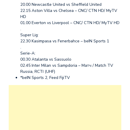
20.00 Newcastle United vs Sheffield United
22.15 Aston Villa vs Chelsea – CNC/ CTN HD/ MyTV
HD
01.00 Everton vs Liverpool – CNC/ CTN HD/ MyTV HD
.
Super Lig:
22.30 Kasimpasa vs Fenerbahce – beIN Sports 1
.
Serie-A:
00.30 Atalanta vs Sassuolo
02.45 Inter Milan vs Sampdoria – Матч / Match TV
Russia, RCTI (UHF)
*beIN Sports 2, Feed FijiTV