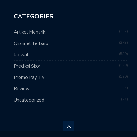
CATEGORIES
382
Artikel Menarik
273
Channel Terbaru
539
Jadwal
179
Prediksi Skor
190
Promo Pay TV
4
Review
27
Uncategorized