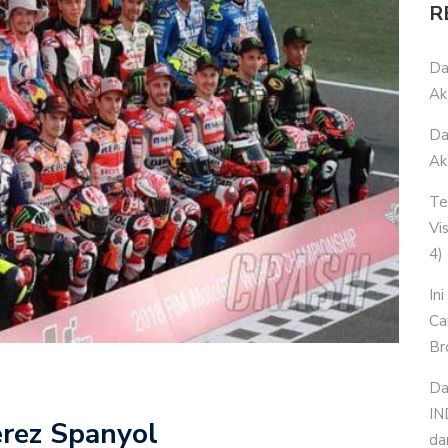
R
Da
Ak
Da
Ak
Te
Vi
4)
In
Ca
Br
Da
IN
erez Spanyol
da