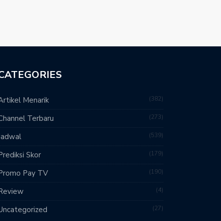
CATEGORIES
382
Artikel Menarik
273
Channel Terbaru
539
Jadwal
179
Prediksi Skor
190
Promo Pay TV
4
Review
27
Uncategorized