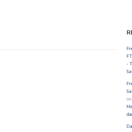
R
Fr
FT
- 
Sa
Fr
Sa
o
Ma
da
Da