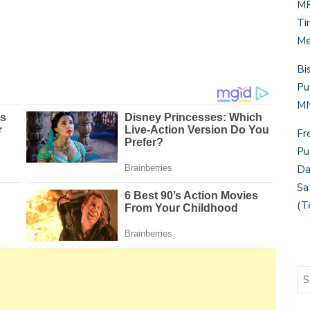
MP
Ti
Me
Bi
Pu
MN
Fr
Pu
Da
Sa
(T