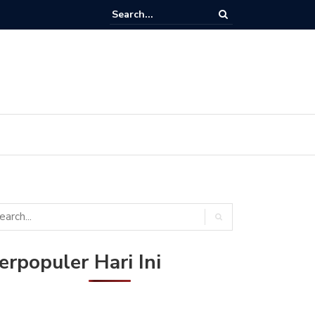
Ini Frekuensi ANTV HD & VTV di Satelit Merah Putih (Telkom 4)
erpopuler Hari Ini