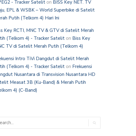
EG2 - Tracker Satelit
on
BISS Key NET. TV
nju, EPL & WSBK – World Superbike di Satelit
rah Putih (Telkom 4) Hari Ini
ss Key RCTI, MNC TV & GTV di Satelit Merah
tih (Telkom 4) - Tracker Satelit
on
Biss Key
C TV di Satelit Merah Putih (Telkom 4)
ekuensi Intro TiVi Dangdut di Satelit Merah
tih (Telkom 4) - Tracker Satelit
on
Frekuensi
ngdut Nusantara di Transvision Nusantara HD
telit Measat 3B (Ku-Band) & Merah Putih
elkom 4) (C-Band)