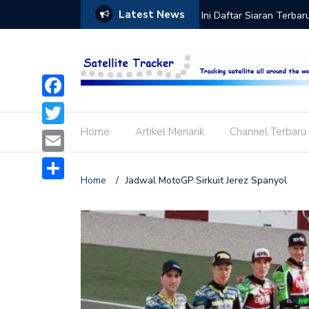
Latest News
Cling dan Cara Aktivasi Paket Cling di
Daftar Siaran Dan Harg
 STB GOL
Bromo, Cartenz dan GO
Facebook
Home
Artikel Menarik
Channel Terbaru
Twitter
Email
Home
/
Jadwal MotoGP Sirkuit Jerez Spanyol
Share