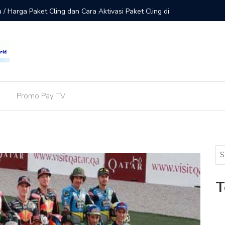
a Terbaru Paket Lengkap INDOVISION di Receiver K-Vision
Update! 
L
Promo Pay TV
T