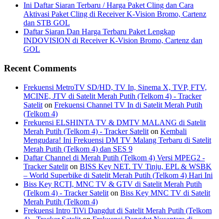
Ini Daftar Siaran Terbaru / Harga Paket Cling dan Cara
Aktivasi Paket Cling di Receiver K-Vision Bromo, Cartenz
dan STB GOL
Daftar Siaran Dan Harga Terbaru Paket Lengkap
INDOVISION di Receiver K-Vision Bromo, Cartenz dan
GOL
Recent Comments
Frekuensi MetroTV SD/HD, TV In, Sinema X, TVP, FTV,
MCINE, JTV di Satelit Merah Putih (Telkom 4) - Tracker
Satelit
on
Frekuensi Channel TV In di Satelit Merah Putih
(Telkom 4)
Frekuensi ELSHINTA TV & DMTV MALANG di Satelit
Merah Putih (Telkom 4) - Tracker Satelit
on
Kembali
Mengudara! Ini Frekuensi DM TV Malang Terbaru di Satelit
Merah Putih (Telkom 4) dan SES 9
Daftar Channel di Merah Putih (Telkom 4) Versi MPEG2 -
Tracker Satelit
on
BISS Key NET. TV Tinju, EPL & WSBK
– World Superbike di Satelit Merah Putih (Telkom 4) Hari Ini
Biss Key RCTI, MNC TV & GTV di Satelit Merah Putih
(Telkom 4) - Tracker Satelit
on
Biss Key MNC TV di Satelit
Merah Putih (Telkom 4)
Frekuensi Intro TiVi Dangdut di Satelit Merah Putih (Telkom