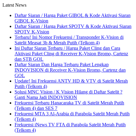
Latest News
Daftar Siaran / Harga Paket GIBOL & Kode Aktivasi Siaran
GIBOL K-Vision
Daftar Siaran / Harga Paket SPOTV & Kode Aktivasi Siaran
SPOTV K-Vision
Terbaru! Ini Nomor Frekuensi / Transponder K-Vision di
Satelit Measat 3b & Merah Putih (Telkom 4)
Ini Daftar Siaran Terbaru / Harga Paket Cling dan Cara
Aktivasi Paket Cling di Receiver K-Vision Bromo, Cartenz
dan STB GOL
Daftar Siaran Dan Harga Terbaru Paket Lengkap
INDOVISION di Receiver K-Vision Bromo, Cartenz dan
GOL
Update! Ini Frekuensi ANTV HD & VTV di Satelit Merah
Putih (Telkom 4)
Solusi MNC Vision / K Vision Hilang di Daftar Satelit ?
Ganti Nama Jadi INDOVISION
Frekuensi Terbaru Hanacaraka TV di Satelit Merah Putih
(Telkom 4) dan SES 7
Frekuensi MTA 3 Al-Arabia di Parabola Satelit Merah Putih
(Telkom 4)
Frekuensi iNews TV FTA di Parabola Satelit Merah Putih
(Telkom 4)