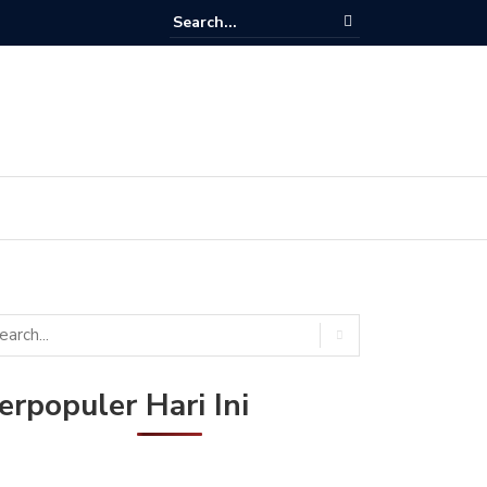
Ini Frekuensi ANTV HD & VTV di Satelit Merah Putih (Telkom 4)
erpopuler Hari Ini