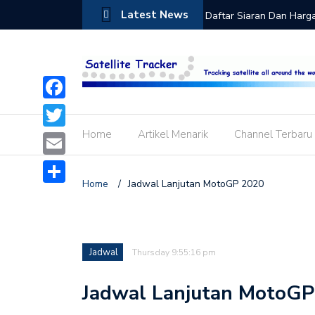
Latest News
Cling dan Cara Aktivasi Paket Cling di
Daftar Siaran Dan Harg
 STB GOL
Bromo, Cartenz dan GO
Facebook
Home
Artikel Menarik
Channel Terbaru
Twitter
Email
Home
/
Jadwal Lanjutan MotoGP 2020
Share
Jadwal
Thursday 9:55:16 pm
Jadwal Lanjutan MotoGP