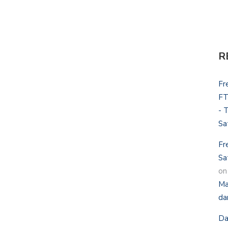
R
Fr
FT
- 
Sa
Fr
Sa
o
Ma
da
Da