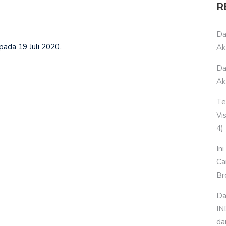
R
Da
ada 19 Juli 2020..
Ak
Da
Ak
Te
Vi
4)
In
Ca
Br
Da
IN
da