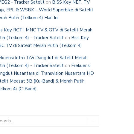
EG2 - Tracker Satelit
on
BISS Key NET. TV
nju, EPL & WSBK – World Superbike di Satelit
rah Putih (Telkom 4) Hari Ini
ss Key RCTI, MNC TV & GTV di Satelit Merah
tih (Telkom 4) - Tracker Satelit
on
Biss Key
C TV di Satelit Merah Putih (Telkom 4)
ekuensi Intro TiVi Dangdut di Satelit Merah
tih (Telkom 4) - Tracker Satelit
on
Frekuensi
ngdut Nusantara di Transvision Nusantara HD
telit Measat 3B (Ku-Band) & Merah Putih
elkom 4) (C-Band)