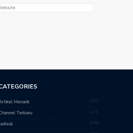
CATEGORIES
382
Artikel Menarik
273
Channel Terbaru
539
Jadwal