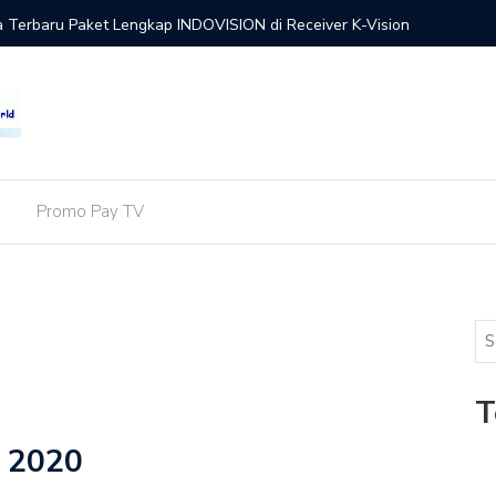
a Terbaru Paket Lengkap INDOVISION di Receiver K-Vision
Update! 
L
Promo Pay TV
T
 2020