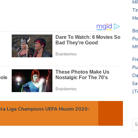
MP
Ti
Me
Bi
Pu
MN
Fr
Pu
Da
Sa
(T
ola Liga Champions UEFA Musim 2020-