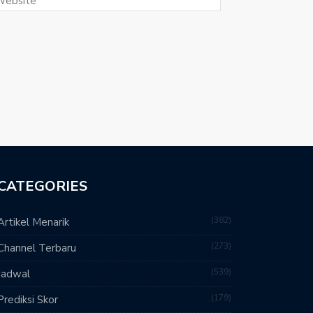
CATEGORIES
382
Artikel Menarik
273
Channel Terbaru
539
Jadwal
179
Prediksi Skor