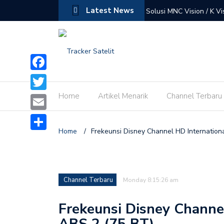
Latest News
i Satelit Merah Putih (Telkom 4)
Solusi MNC Vision / K Vi
Facebook
Home
Artikel Menarik
Channel Terbaru
Twitter
Email
Home
/
Frekeunsi Disney Channel HD Internationa
Share
Channel Terbaru
Monday 8:15:26 am
Frekeunsi Disney Channel
ABS 2 (75 BT)