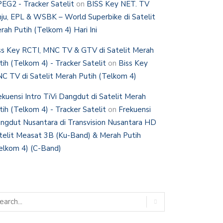
EG2 - Tracker Satelit
on
BISS Key NET. TV
nju, EPL & WSBK – World Superbike di Satelit
rah Putih (Telkom 4) Hari Ini
ss Key RCTI, MNC TV & GTV di Satelit Merah
tih (Telkom 4) - Tracker Satelit
on
Biss Key
C TV di Satelit Merah Putih (Telkom 4)
ekuensi Intro TiVi Dangdut di Satelit Merah
tih (Telkom 4) - Tracker Satelit
on
Frekuensi
ngdut Nusantara di Transvision Nusantara HD
telit Measat 3B (Ku-Band) & Merah Putih
elkom 4) (C-Band)