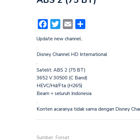
Facebook
Twitter
Email
Share
Update new channel..
.
Disney Channel HD International
.
Satelit: ABS 2 (75 BT)
3652 V 30500 (C Band)
HEVC/Hd/Fta (H265)
Beam = seluruh Indonesia
.
Konten acaranya tidak sama dengan Disney Chann
Sumber. Forsat