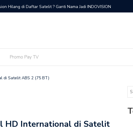
sion Hilang di Daftar Satelit ? Ganti Nama Jadi INDOVISION
Frekuens
Promo Pay TV
l di Satelit ABS 2 (75 BT)
T
 HD International di Satelit