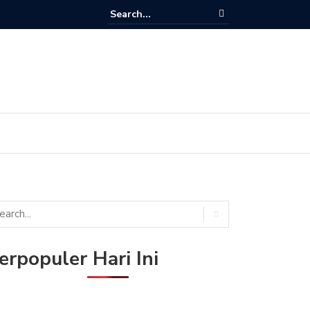
i Terbaru Hanacaraka TV di Satelit Merah Putih (Telkom 4) dan SES 7
erpopuler Hari Ini