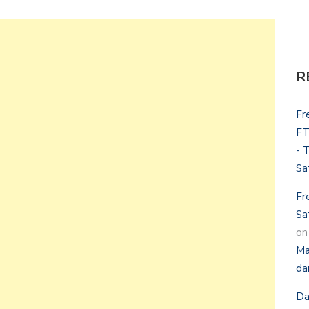
R
Fr
FT
- 
Sa
Fr
Sa
o
Ma
da
Da