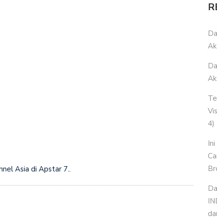
R
Da
Ak
Da
Ak
Te
Vi
4)
In
Ca
Br
el Asia di Apstar 7..
Da
IN
da