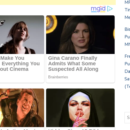
MP
Ti
Me
Bi
Pu
MN
Fr
Pu
Da
Sa
(T