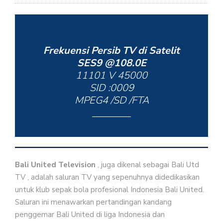
Frekuensi Persib TV di Satelit
SES9 @108.0E
11101 V 45000
SID :0009
MPEG4 /SD /FTA
Bali United Television
, juga dikenal sebagai Bali Utd
TV , adalah saluran TV yang sepenuhnya didedikasikan
untuk klub sepak bola profesional Indonesia Bali United.
Saluran ini menawarkan pertandingan kandang
penggemar Bali United di liga Indonesia dan