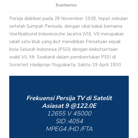
Persija didirikan pada 28 November 1928, tepat sebulan
setelah Sumpah Pemuda, dengan cikal bakal bernama
Voetbalbond Indonesische Jacatra (VIJ). VIJ merupakan
salah satu klub yang ikut mendirikan Persatuan sepak
bola Seluruh Indonesia (PSSI) dengan keikutsertaan
wakil VIJ, Mr. Soekardi dalam pembentukan PSSI di
Societeit Hadiprojo Yogyakarta, Sabtu-19 April 1930.
Frekuensi Persija TV di Satelit
Asiasat 9 @122.0E
12655 V 45000
SID :4054
MPEG4 /HD /FTA