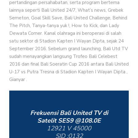
pertandingan persahabatan, serta program bertema
lainnya seperti Bali United 24/7, What’s news, Grebek
Semeton, Goal Skill Save, Bali United Challenge, Behind
The Pitch, Tanya-tanya yuk !, How to Kick, dan Lady
Dewata Corner. Kanal olahraga ini beroperasi di salah
satu sektor di Stadion Kapten I Wayan Dipta, sejak 24
September 2016. Sebelum grand launching, Bali Utd TV
sudah menayangkan langsung Trofeo Bali Celebest
2016 dan final Bali Soeratin Cup 2016 antara Bali United
U-17 vs Putra Tresna di Stadion Kapten I Wayan Dipta ,
Gianyar .
Frekuensi Bali United TV di
Satelit SES9 @108.0E
12921 V 45000
SID :0132