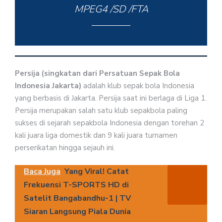
MPEG4 /SD /FTA
Persija (singkatan dari Persatuan Sepak Bola
Indonesia Jakarta)
adalah klub sepak bola Indonesia
yang berbasis di Jakarta. Persija saat ini berlaga di Liga 1.
Persija merupakan salah satu klub sepakbola paling
sukses di sejarah sepakbola Indonesia dengan torehan 2
kali juara liga domestik dan 9 kali juara turnamen
perserikatan hingga sejauh ini.
Baca Juga
Yang Viral! Catat
Frekuensi T-SPORTS HD di
Satelit Bangabandhu-1 | TV
Siaran Langsung Piala Dunia