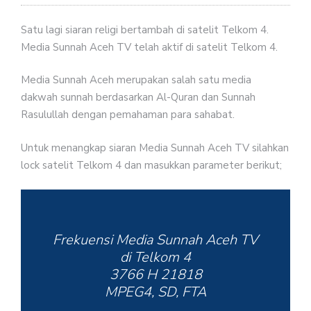
Satu lagi siaran religi bertambah di satelit Telkom 4.
Media Sunnah Aceh TV telah aktif di satelit Telkom 4.
Media Sunnah Aceh merupakan salah satu media
dakwah sunnah berdasarkan Al-Quran dan Sunnah
Rasulullah dengan pemahaman para sahabat.
Untuk menangkap siaran Media Sunnah Aceh TV silahkan
lock satelit Telkom 4 dan masukkan parameter berikut;
Frekuensi Media Sunnah Aceh TV
di Telkom 4
3766 H 21818
MPEG4, SD, FTA