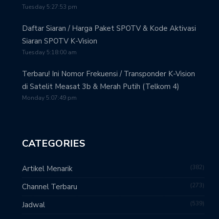
Tuesday 5:27:53 pm
Daftar Siaran / Harga Paket SPOTV & Kode Aktivasi
Siaran SPOTV K-Vision
Tuesday 5:18:00 am
Terbaru! Ini Nomor Frekuensi / Transponder K-Vision
di Satelit Measat 3b & Merah Putih (Telkom 4)
Monday 5:07:49 pm
CATEGORIES
382
Artikel Menarik
273
Channel Terbaru
539
Jadwal