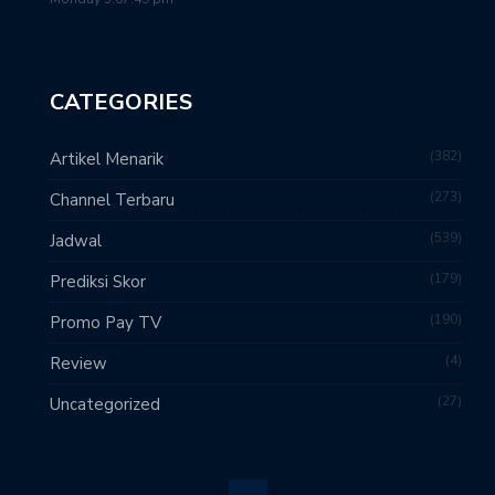
CATEGORIES
382
Artikel Menarik
273
Channel Terbaru
539
Jadwal
179
Prediksi Skor
190
Promo Pay TV
4
Review
27
Uncategorized