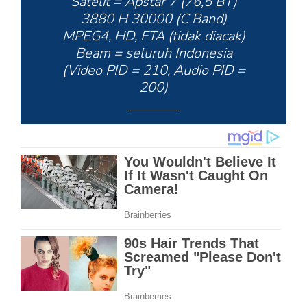
Satelit = Apstar 7 (76,5 BT)
3880 H 30000 (C Band)
MPEG4, HD, FTA (tidak diacak)
Beam = seluruh Indonesia
(Video PID = 210, Audio PID =
200)