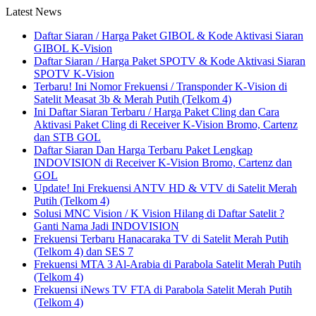
Latest News
Daftar Siaran / Harga Paket GIBOL & Kode Aktivasi Siaran
GIBOL K-Vision
Daftar Siaran / Harga Paket SPOTV & Kode Aktivasi Siaran
SPOTV K-Vision
Terbaru! Ini Nomor Frekuensi / Transponder K-Vision di
Satelit Measat 3b & Merah Putih (Telkom 4)
Ini Daftar Siaran Terbaru / Harga Paket Cling dan Cara
Aktivasi Paket Cling di Receiver K-Vision Bromo, Cartenz
dan STB GOL
Daftar Siaran Dan Harga Terbaru Paket Lengkap
INDOVISION di Receiver K-Vision Bromo, Cartenz dan
GOL
Update! Ini Frekuensi ANTV HD & VTV di Satelit Merah
Putih (Telkom 4)
Solusi MNC Vision / K Vision Hilang di Daftar Satelit ?
Ganti Nama Jadi INDOVISION
Frekuensi Terbaru Hanacaraka TV di Satelit Merah Putih
(Telkom 4) dan SES 7
Frekuensi MTA 3 Al-Arabia di Parabola Satelit Merah Putih
(Telkom 4)
Frekuensi iNews TV FTA di Parabola Satelit Merah Putih
(Telkom 4)