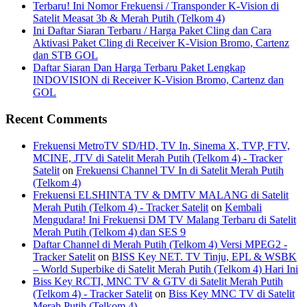
Terbaru! Ini Nomor Frekuensi / Transponder K-Vision di
Satelit Measat 3b & Merah Putih (Telkom 4)
Ini Daftar Siaran Terbaru / Harga Paket Cling dan Cara
Aktivasi Paket Cling di Receiver K-Vision Bromo, Cartenz
dan STB GOL
Daftar Siaran Dan Harga Terbaru Paket Lengkap
INDOVISION di Receiver K-Vision Bromo, Cartenz dan
GOL
Recent Comments
Frekuensi MetroTV SD/HD, TV In, Sinema X, TVP, FTV,
MCINE, JTV di Satelit Merah Putih (Telkom 4) - Tracker
Satelit
on
Frekuensi Channel TV In di Satelit Merah Putih
(Telkom 4)
Frekuensi ELSHINTA TV & DMTV MALANG di Satelit
Merah Putih (Telkom 4) - Tracker Satelit
on
Kembali
Mengudara! Ini Frekuensi DM TV Malang Terbaru di Satelit
Merah Putih (Telkom 4) dan SES 9
Daftar Channel di Merah Putih (Telkom 4) Versi MPEG2 -
Tracker Satelit
on
BISS Key NET. TV Tinju, EPL & WSBK
– World Superbike di Satelit Merah Putih (Telkom 4) Hari Ini
Biss Key RCTI, MNC TV & GTV di Satelit Merah Putih
(Telkom 4) - Tracker Satelit
on
Biss Key MNC TV di Satelit
Merah Putih (Telkom 4)