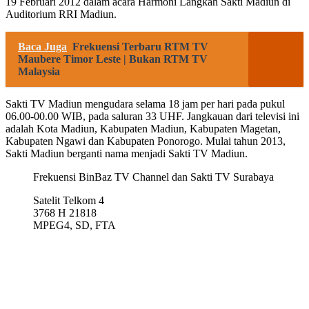
19 Februari 2012 dalam acara Harmoni Langkah Sakti Madiun di
Auditorium RRI Madiun.
Baca Juga
Frekuensi Terbaru RTM TV
Maubere Timor Leste | Bukan RTM TV
Malaysia
Sakti TV Madiun mengudara selama 18 jam per hari pada pukul
06.00-00.00 WIB, pada saluran 33 UHF. Jangkauan dari televisi ini
adalah Kota Madiun, Kabupaten Madiun, Kabupaten Magetan,
Kabupaten Ngawi dan Kabupaten Ponorogo. Mulai tahun 2013,
Sakti Madiun berganti nama menjadi Sakti TV Madiun.
Frekuensi BinBaz TV Channel dan Sakti TV Surabaya
Satelit Telkom 4
3768 H 21818
MPEG4, SD, FTA