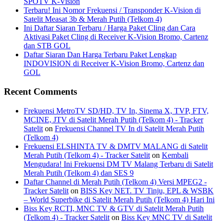
SPOTV K-Vision
Terbaru! Ini Nomor Frekuensi / Transponder K-Vision di
Satelit Measat 3b & Merah Putih (Telkom 4)
Ini Daftar Siaran Terbaru / Harga Paket Cling dan Cara
Aktivasi Paket Cling di Receiver K-Vision Bromo, Cartenz
dan STB GOL
Daftar Siaran Dan Harga Terbaru Paket Lengkap
INDOVISION di Receiver K-Vision Bromo, Cartenz dan
GOL
Recent Comments
Frekuensi MetroTV SD/HD, TV In, Sinema X, TVP, FTV,
MCINE, JTV di Satelit Merah Putih (Telkom 4) - Tracker
Satelit
on
Frekuensi Channel TV In di Satelit Merah Putih
(Telkom 4)
Frekuensi ELSHINTA TV & DMTV MALANG di Satelit
Merah Putih (Telkom 4) - Tracker Satelit
on
Kembali
Mengudara! Ini Frekuensi DM TV Malang Terbaru di Satelit
Merah Putih (Telkom 4) dan SES 9
Daftar Channel di Merah Putih (Telkom 4) Versi MPEG2 -
Tracker Satelit
on
BISS Key NET. TV Tinju, EPL & WSBK
– World Superbike di Satelit Merah Putih (Telkom 4) Hari Ini
Biss Key RCTI, MNC TV & GTV di Satelit Merah Putih
(Telkom 4) - Tracker Satelit
on
Biss Key MNC TV di Satelit