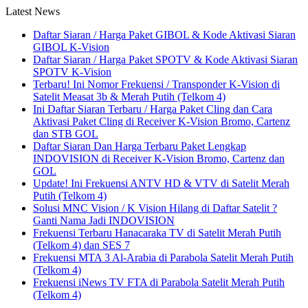
Latest News
Daftar Siaran / Harga Paket GIBOL & Kode Aktivasi Siaran
GIBOL K-Vision
Daftar Siaran / Harga Paket SPOTV & Kode Aktivasi Siaran
SPOTV K-Vision
Terbaru! Ini Nomor Frekuensi / Transponder K-Vision di
Satelit Measat 3b & Merah Putih (Telkom 4)
Ini Daftar Siaran Terbaru / Harga Paket Cling dan Cara
Aktivasi Paket Cling di Receiver K-Vision Bromo, Cartenz
dan STB GOL
Daftar Siaran Dan Harga Terbaru Paket Lengkap
INDOVISION di Receiver K-Vision Bromo, Cartenz dan
GOL
Update! Ini Frekuensi ANTV HD & VTV di Satelit Merah
Putih (Telkom 4)
Solusi MNC Vision / K Vision Hilang di Daftar Satelit ?
Ganti Nama Jadi INDOVISION
Frekuensi Terbaru Hanacaraka TV di Satelit Merah Putih
(Telkom 4) dan SES 7
Frekuensi MTA 3 Al-Arabia di Parabola Satelit Merah Putih
(Telkom 4)
Frekuensi iNews TV FTA di Parabola Satelit Merah Putih
(Telkom 4)