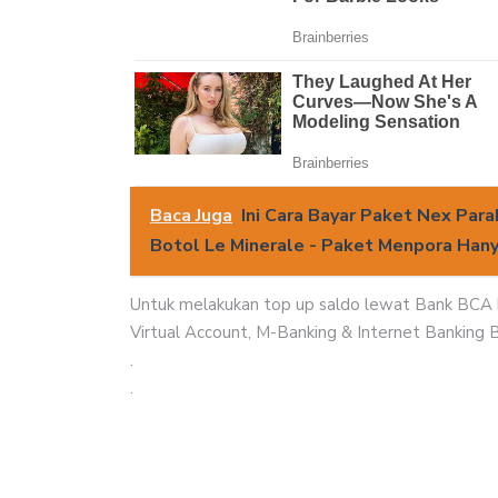
Baca Juga
Ini Cara Bayar Paket Nex Par
Botol Le Minerale - Paket Menpora Hanya
Untuk melakukan top up saldo lewat Bank BCA b
Virtual Account, M-Banking & Internet Banking 
.
.