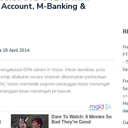
 Account, M-Banking &
R
Fr
 18 April 2014.
FT
- 
Sa
engakuisisi 60% saham K-Vision. Meski demikian, pola
tetap dilakukan secara terpisah dikarenakan perbedaan
Fr
 MNC Vision membidik segmen pelanggan kelas menengah
Sa
pelanggan kelas menengah ke bawah.
o
Ma
da
Da