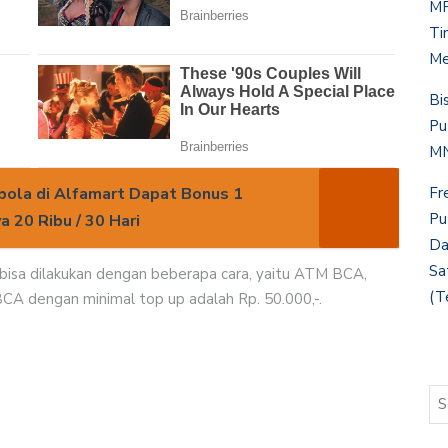
MP
Ti
Me
Bi
Pu
MN
abola di Alfamart Dapat Bonus 1
Fr
Pu
 20 Ribu / 30 Hari
Da
Sa
isa dilakukan dengan beberapa cara, yaitu ATM BCA,
(T
BCA dengan minimal top up adalah Rp. 50.000,-.