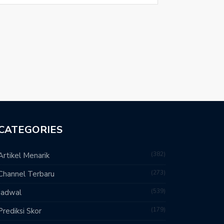
CATEGORIES
382
Artikel Menarik
273
Channel Terbaru
539
Jadwal
179
Prediksi Skor