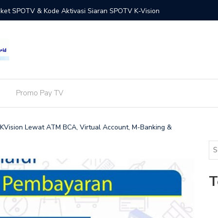
Paket SPOTV & Kode Aktivasi Siaran SPOTV K-Vision
Terbaru! 
Putih (T
Promo Pay TV
 KVision Lewat ATM BCA, Virtual Account, M-Banking &
T