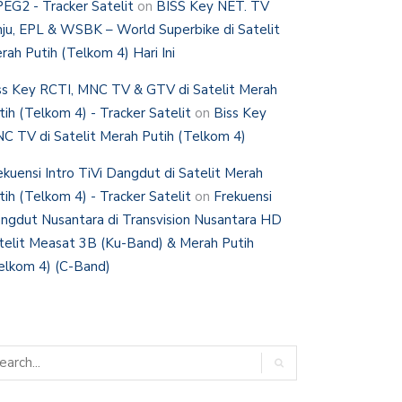
EG2 - Tracker Satelit
on
BISS Key NET. TV
nju, EPL & WSBK – World Superbike di Satelit
rah Putih (Telkom 4) Hari Ini
ss Key RCTI, MNC TV & GTV di Satelit Merah
tih (Telkom 4) - Tracker Satelit
on
Biss Key
C TV di Satelit Merah Putih (Telkom 4)
ekuensi Intro TiVi Dangdut di Satelit Merah
tih (Telkom 4) - Tracker Satelit
on
Frekuensi
ngdut Nusantara di Transvision Nusantara HD
telit Measat 3B (Ku-Band) & Merah Putih
elkom 4) (C-Band)