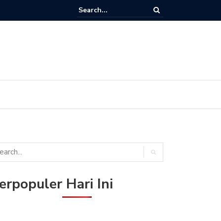
Ini Nomor Frekuensi / Transponder K-Vision di Satelit Measat 3b & Me
elkom 4)
erpopuler Hari Ini