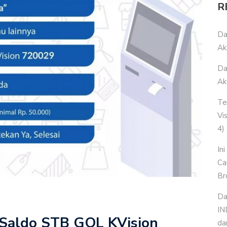
R
Da
Ak
Da
Ak
Te
Vi
4)
In
Ca
Br
Da
IN
p Saldo STB GOL KVision
da