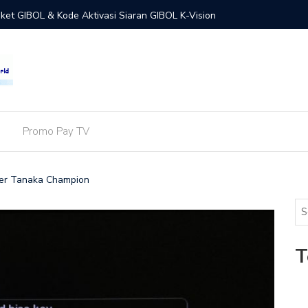
aket GIBOL & Kode Aktivasi Siaran GIBOL K-Vision
Paket SPOTV & Kode Aktivasi Siaran SPOTV K-Vision
ensi / Transponder K-Vision di Satelit Measat 3b &
u / Harga Paket Cling dan Cara Aktivasi Paket Cling di
Promo Pay TV
o, Cartenz dan STB GOL
a Terbaru Paket Lengkap INDOVISION di Receiver K-
ver Tanaka Champion
dan GOL
NTV HD & VTV di Satelit Merah Putih (Telkom 4)
T
sion Hilang di Daftar Satelit ? Ganti Nama Jadi