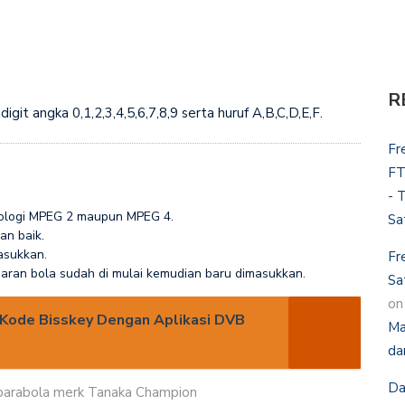
R
igit angka 0,1,2,3,4,5,6,7,8,9 serta huruf A,B,C,D,E,F.
Fr
FT
- 
nologi MPEG 2 maupun MPEG 4.
Sa
an baik.
asukkan.
Fr
siaran bola sudah di mulai kemudian baru dimasukkan.
Sa
o
i Kode Bisskey Dengan Aplikasi DVB
Ma
da
Da
parabola merk Tanaka Champion