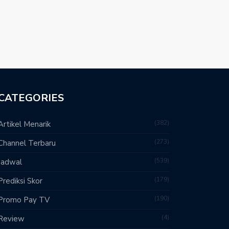
CATEGORIES
382
Artikel Menarik
273
Channel Terbaru
539
Jadwal
179
Prediksi Skor
190
Promo Pay TV
4
Review