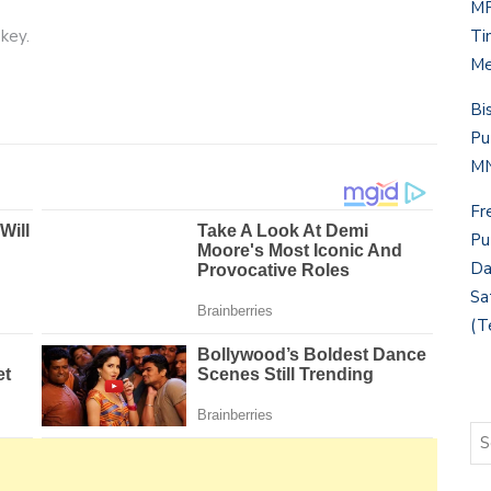
MP
Ti
key.
Me
Bi
Pu
MN
Fr
Pu
Da
Sa
(T