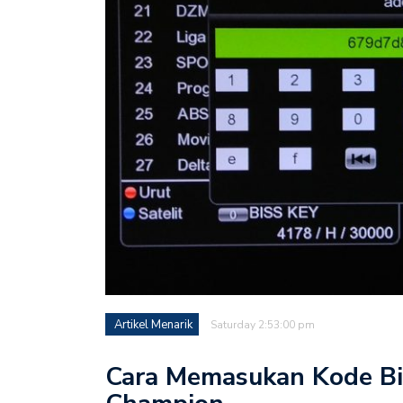
Frekuensi Terbaru Hanac
Frekuensi MTA 3 Al-Arab
Frekuensi iNews TV FTA 
Artikel Menarik
Saturday 2:53:00 pm
Cara Memasukan Kode Bis