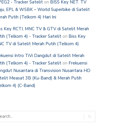
EG2 - Tracker Satelit
on
BISS Key NET. TV
nju, EPL & WSBK – World Superbike di Satelit
rah Putih (Telkom 4) Hari Ini
ss Key RCTI, MNC TV & GTV di Satelit Merah
tih (Telkom 4) - Tracker Satelit
on
Biss Key
C TV di Satelit Merah Putih (Telkom 4)
ekuensi Intro TiVi Dangdut di Satelit Merah
tih (Telkom 4) - Tracker Satelit
on
Frekuensi
ngdut Nusantara di Transvision Nusantara HD
telit Measat 3B (Ku-Band) & Merah Putih
elkom 4) (C-Band)