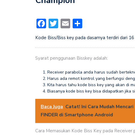
Champion
Facebook
Twitter
Email
Share
Kode Biss/Biss key pada dasarnya terdiri dari 16 d
Syarat penggunaan Bisskey adalah:
Receiver parabola anda harus sudah bertek
Harus ada remot kontrol yang berfungsi deng
Kita harus tahu kode biss key yang akan di m
Biasanya kode biss key bisa didapatkan jika 
Baca Juga
Catat! Ini Cara Mudah Mencar
FINDER di Smartphone Android
Cara Memasukan Kode Biss Key pada Receiver 