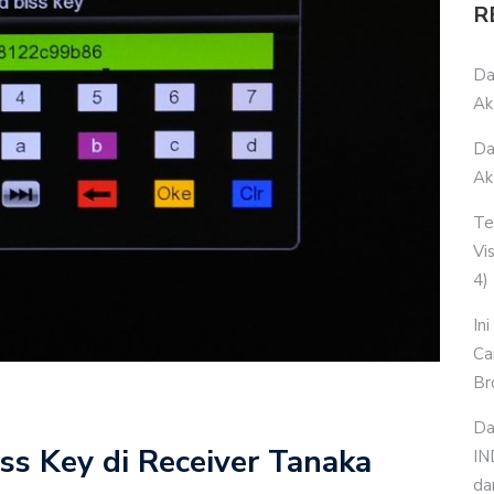
araka TV di Satelit Merah Putih (Telkom 4) dan SES 7
R
ia di Parabola Satelit Merah Putih (Telkom 4)
Da
di Parabola Satelit Merah Putih (Telkom 4)
Ak
Da
Ak
Te
Vi
4)
In
Ca
Br
Da
s Key di Receiver Tanaka
IN
da