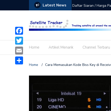
Latest News
Daftar Siaran / Harga P
Daftar Siaran / Harga 
Terbaru! Ini Nomor Freku
Merah Putih (Telkom 4)
Facebook
Ini Daftar Siaran Terbar
Home
Artikel Menarik
Channel Terbaru
Twitter
Receiver K-Vision Brom
Email
Daftar Siaran Dan Harg
Home
/
Cara Memasukan Kode Biss Key di Recei
Share
Vision Bromo, Cartenz 
Update! Ini Frekuensi A
Solusi MNC Vision / K Vi
INDOVISION