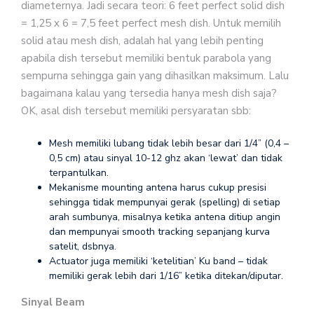
diameternya. Jadi secara teori: 6 feet perfect solid dish
= 1,25 x 6 = 7,5 feet perfect mesh dish. Untuk memilih
solid atau mesh dish, adalah hal yang lebih penting
apabila dish tersebut memiliki bentuk parabola yang
sempurna sehingga gain yang dihasilkan maksimum. Lalu
bagaimana kalau yang tersedia hanya mesh dish saja?
OK, asal dish tersebut memiliki persyaratan sbb:
Mesh memiliki lubang tidak lebih besar dari 1/4” (0,4 –
0,5 cm) atau sinyal 10-12 ghz akan ‘lewat’ dan tidak
terpantulkan.
Mekanisme mounting antena harus cukup presisi
sehingga tidak mempunyai gerak (spelling) di setiap
arah sumbunya, misalnya ketika antena ditiup angin
dan mempunyai smooth tracking sepanjang kurva
satelit, dsbnya.
Actuator juga memiliki ‘ketelitian’ Ku band – tidak
memiliki gerak lebih dari 1/16” ketika ditekan/diputar.
Sinyal Beam