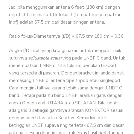
Jadi bila menggunakan antena 6 feet (180 cm) dengan
depth 30 cm, maka titik fokus f (tempat menempatkan
lnbf) adalah 67,5 cm dari dasar piringan antena.
Rasio fokus/Diameternya (f/D) = 67,5 cm/ 180 cm = 0,36.
Angka f/D inilah yang kita gunakan untuk mengatur naik
turunnya
adjustable scalar ring
pada LNBF C band. Untuk
menempatkan LNBF di titik fokus diperlukan bracket
yang tersedia di pasaran. Dengan bracket ini anda dapat
memasang LNBF di antena tipe tripod atau singlepod.
Cara menginstallnya kurang lebih sama dengan LNBF C
band. Tetapi pada Ku band LNBF, arahkan garis dengan
angka O pada arah UTARA atau SELATAN. Bila tidak
ada garis 0 sebagai gantinya arahkan KONEKTOR sesuai
dengan arah Utara atau Selatan. Kemudian atur
ketinggian LNBF supaya ring terletak 67,5 cm dari dasar
antena- sesuai dengan jarak titik fokus hasil perhitungan.