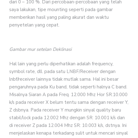
dari 0 – 100 %. Dari percobaan-percobaan yang telah
saya lakukan, tipe mounting seperti pada gambar
memberikan hasil yang paling akurat dan waktu
penyetelan yang cepat.
Gambar mur setelan Deklinasi
Hal lain yang perlu diperhatikan adalah frequency,
symbol rate, dll. pada satu LNBF/Receiver dengan
lnbf/receiver lainnya tidak mutlak sama. Hal ini besar
pengaruhnya pada Ku band, tidak seperti halnya C band.
Misalnya Siaran A pada Freq. 12.000 Mhz Hor SR:10.000
k/s pada receiver X belum tentu sama dengan receiver Y,
Z dsbnya. Pada receiver Y mungkin sinyal quality baru
stabil/lock pada 12.002 Mhz dengan SR: 10.001 k/s dan
di receiver Z pada 12.004 Mhz SR: 10.003 k/s, dstnya. Ini
menjelaskan kenapa terkadang sulit untuk mencari sinyal