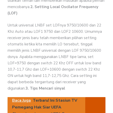
silahkan teman lain memberikan masukan apabila pernah
mencobanya.
2. Setting Local Oscilator Frequency
(LOF)
Untuk universal LNBF set LOFnya 9750/10600 dan 22
Khz Auto atau LOF1 9750 dan LOF2 10600. Umumnya
receiver jenis baru telah memberikan pilihan setting
otomatis ketika kita memilih LO tersebut, tinggal
memilih jenis LNBF universal dengan LOF 9750/10600
dsnya. Apabila menggunakan LNBF tipe lama, set
LOF=9750 dengan switch 22 Khz OFF untuk low band
10,7-11,7 Ghz dan LOF=10600 dengan switch 22 Khz
ON untuk high band 11,7-12,75 Ghz. Cara setting ini
dapat berbeda tergantung dari receiver yang
digunakan.
3. Tips Mencari sinyal
Baca Juga
Terbaru! Ini Stasiun TV
Pemegang Hak Siar UEFA