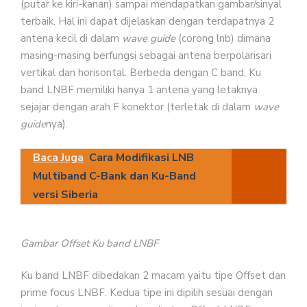
(putar ke kiri-kanan) sampai mendapatkan gambar/sinyal
terbaik. Hal ini dapat dijelaskan dengan terdapatnya 2
antena kecil di dalam
wave guide
(corong lnb) dimana
masing-masing berfungsi sebagai antena berpolarisari
vertikal dan horisontal. Berbeda dengan C band, Ku
band LNBF memiliki hanya 1 antena yang letaknya
sejajar dengan arah F konektor (terletak di dalam
wave
guide
nya).
Baca Juga
Cara Modifikasi LNB
Multiband C-Bank dan Ku-Band
versi Siberia
Gambar Offset Ku band LNBF
Ku band LNBF dibedakan 2 macam yaitu tipe Offset dan
prime focus LNBF. Kedua tipe ini dipilih sesuai dengan