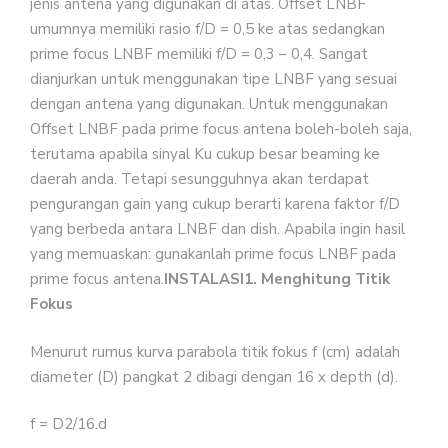
jenis antena yang digunakan di atas. Offset LNBF
umumnya memiliki rasio f/D = 0,5 ke atas sedangkan
prime focus LNBF memiliki f/D = 0,3 – 0,4. Sangat
dianjurkan untuk menggunakan tipe LNBF yang sesuai
dengan antena yang digunakan. Untuk menggunakan
Offset LNBF pada prime focus antena boleh-boleh saja,
terutama apabila sinyal Ku cukup besar beaming ke
daerah anda. Tetapi sesungguhnya akan terdapat
pengurangan gain yang cukup berarti karena faktor f/D
yang berbeda antara LNBF dan dish. Apabila ingin hasil
yang memuaskan: gunakanlah prime focus LNBF pada
prime focus antena.
INSTALASI1. Menghitung Titik
Fokus
Menurut rumus kurva parabola titik fokus f (cm) adalah
diameter (D) pangkat 2 dibagi dengan 16 x depth (d).
f = D2/16.d