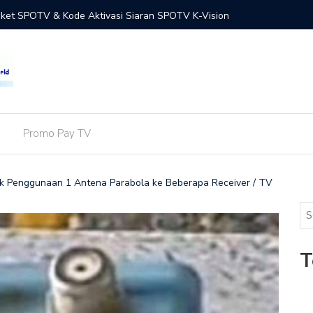
Paket SPOTV & Kode Aktivasi Siaran SPOTV K-Vision
Terbaru! 
Putih (T
Promo Pay TV
Untuk Penggunaan 1 Antena Parabola ke Beberapa Receiver / TV
T