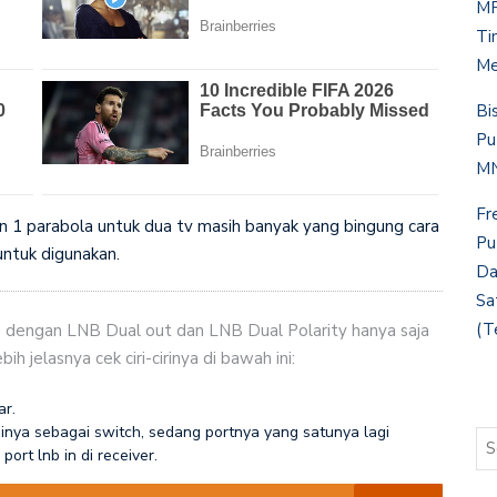
MP
Ti
Me
Bi
Pu
MN
Fr
 1 parabola untuk dua tv masih banyak yang bingung cara
Pu
untuk digunakan.
Da
Sa
(T
p dengan LNB Dual out dan LNB Dual Polarity hanya saja
 jelasnya cek ciri-cirinya di bawah ini:
ar.
gsinya sebagai switch, sedang portnya yang satunya lagi
ort lnb in di receiver.