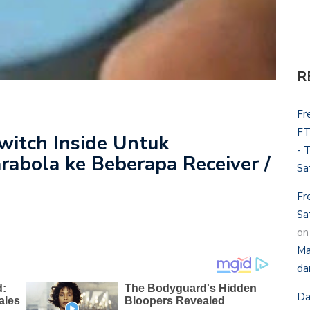
R
Fr
FT
 Switch Inside Untuk
- 
abola ke Beberapa Receiver /
Sa
Fr
Sa
o
Ma
da
Da