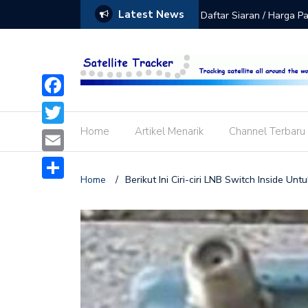
Latest News
de Aktivasi Siaran GIBOL K-Vision
Daftar Siaran / Harga 
Facebook
Home
Artikel Menarik
Channel Terbaru
Twitter
Email
Home
/
Berikut Ini Ciri-ciri LNB Switch Inside 
Share