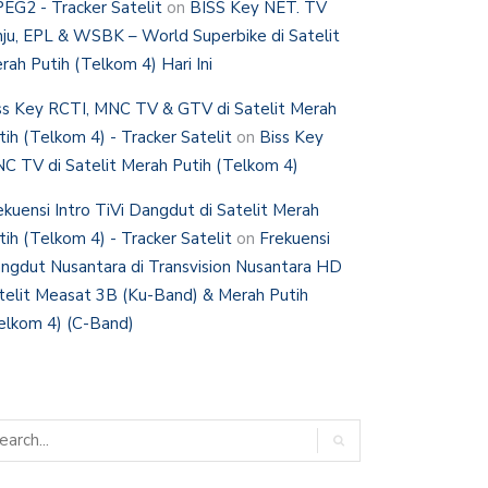
EG2 - Tracker Satelit
on
BISS Key NET. TV
nju, EPL & WSBK – World Superbike di Satelit
rah Putih (Telkom 4) Hari Ini
ss Key RCTI, MNC TV & GTV di Satelit Merah
tih (Telkom 4) - Tracker Satelit
on
Biss Key
C TV di Satelit Merah Putih (Telkom 4)
ekuensi Intro TiVi Dangdut di Satelit Merah
tih (Telkom 4) - Tracker Satelit
on
Frekuensi
ngdut Nusantara di Transvision Nusantara HD
telit Measat 3B (Ku-Band) & Merah Putih
elkom 4) (C-Band)