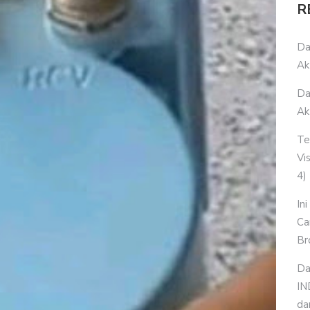
R
Da
Ak
Da
Ak
Te
Vi
4)
In
Ca
Br
Da
IN
da