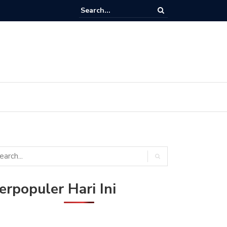
Ini Nomor Frekuensi / Transponder K-Vision di Satelit Measat 3b & Me
elkom 4)
erpopuler Hari Ini