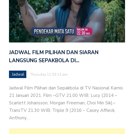
JADWAL FILM PILIHAN DAN SIARAN
LANGSUNG SEPAKBOLA DI…
Jadwal
Thursday 11:03:13 am
Jadwal Film Pilihan dan Sepakbola di TV Nasional Kamis
21 Januari 2021. Film –GTV 21.00 WIB: Lucy (2014 –
Scarlett Johansson, Morgan Freeman, Choi Min Sik).–
TransTV 21.30 WIB: Triple 9 (2016 – Casey Affleck,
Anthony…