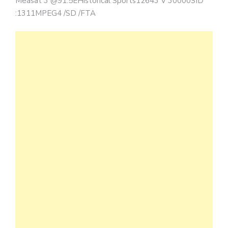
Measat 3 @91.5EHistorical Sports12643 V 30000SID
:1311MPEG4 /SD /FTA