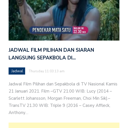
JADWAL FILM PILIHAN DAN SIARAN
LANGSUNG SEPAKBOLA DI…
Jadwal
Thursday 11:03:13 am
Jadwal Film Pilihan dan Sepakbola di TV Nasional Kamis
21 Januari 2021. Film –GTV 21.00 WIB: Lucy (2014 –
Scarlett Johansson, Morgan Freeman, Choi Min Sik).–
TransTV 21.30 WIB: Triple 9 (2016 – Casey Affleck,
Anthony…