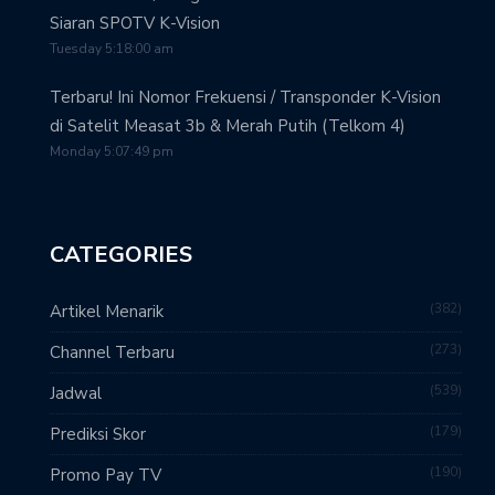
Siaran SPOTV K-Vision
Tuesday 5:18:00 am
Terbaru! Ini Nomor Frekuensi / Transponder K-Vision
di Satelit Measat 3b & Merah Putih (Telkom 4)
Monday 5:07:49 pm
CATEGORIES
382
Artikel Menarik
273
Channel Terbaru
539
Jadwal
179
Prediksi Skor
190
Promo Pay TV