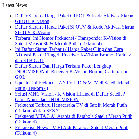
Latest News
Daftar Siaran / Harga Paket GIBOL & Kode Aktivasi Siaran
GIBOL K-Vision
Daftar Siaran / Harga Paket SPOTV & Kode Aktivasi Siaran
SPOTV K-Vision
Terbaru! Ini Nomor Frekuensi / Transponder K-Vision di
Satelit Measat 3b & Merah Putih (Telkom 4)
Ini Daftar Siaran Terbaru / Harga Paket Cling dan Cara
Aktivasi Paket Cling di Receiver K-Vision Bromo, Cartenz
dan STB GOL
Daftar Siaran Dan Harga Terbaru Paket Lengkap
INDOVISION di Receiver K-Vision Bromo, Cartenz dan
GOL
Update! Ini Frekuensi ANTV HD & VTV di Satelit Merah
Putih (Telkom 4)
Solusi MNC Vision / K Vision Hilang di Daftar Satelit ?
Ganti Nama Jadi INDOVISION
Frekuensi Terbaru Hanacaraka TV di Satelit Merah Putih
(Telkom 4) dan SES 7
Frekuensi MTA 3 Al-Arabia di Parabola Satelit Merah Putih
(Telkom 4)
Frekuensi iNews TV FTA di Parabola Satelit Merah Putih
(Telkom 4)