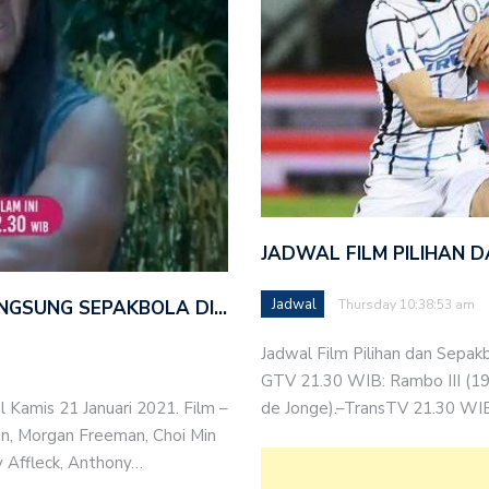
JADWAL FILM PILIHAN 
Jadwal
ANGSUNG SEPAKBOLA DI…
Thursday 10:38:53 am
Jadwal Film Pilihan dan Sepakb
GTV 21.30 WIB: Rambo III (199
l Kamis 21 Januari 2021. Film –
de Jonge).–TransTV 21.30 WIB
n, Morgan Freeman, Choi Min
y Affleck, Anthony…