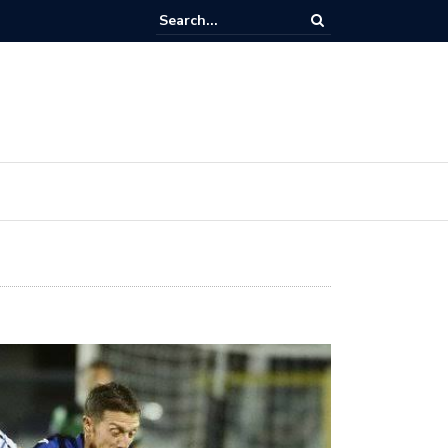
r Siaran Terbaru / Harga Paket Cling dan Cara Aktivasi Paket Cling di
 K-Vision Bromo, Cartenz dan STB GOL