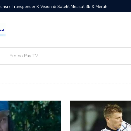
uensi / Transponder K-Vision di Satelit Measat 3b & Merah
Ini Dafta
Receiver
Promo Pay TV