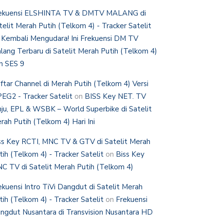
ekuensi ELSHINTA TV & DMTV MALANG di
telit Merah Putih (Telkom 4) - Tracker Satelit
n
Kembali Mengudara! Ini Frekuensi DM TV
lang Terbaru di Satelit Merah Putih (Telkom 4)
n SES 9
ftar Channel di Merah Putih (Telkom 4) Versi
EG2 - Tracker Satelit
on
BISS Key NET. TV
nju, EPL & WSBK – World Superbike di Satelit
rah Putih (Telkom 4) Hari Ini
ss Key RCTI, MNC TV & GTV di Satelit Merah
tih (Telkom 4) - Tracker Satelit
on
Biss Key
C TV di Satelit Merah Putih (Telkom 4)
ekuensi Intro TiVi Dangdut di Satelit Merah
tih (Telkom 4) - Tracker Satelit
on
Frekuensi
ngdut Nusantara di Transvision Nusantara HD