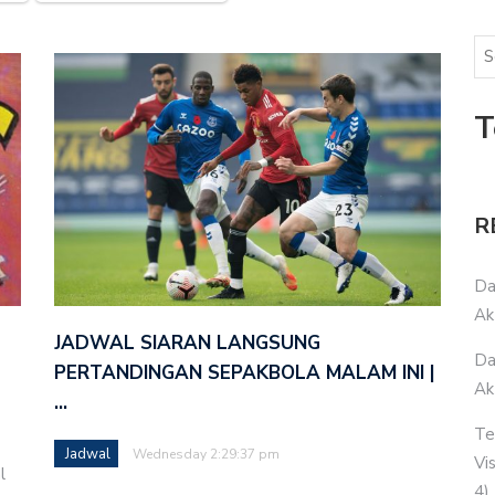
T
R
Da
Ak
JADWAL SIARAN LANGSUNG
Da
PERTANDINGAN SEPAKBOLA MALAM INI |
Ak
…
Te
Jadwal
Wednesday 2:29:37 pm
Vi
l
4)