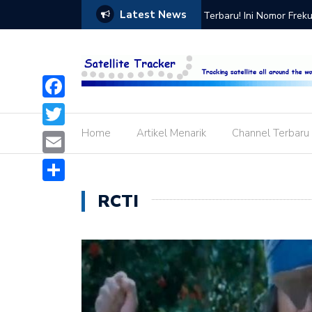
Latest News
ode Aktivasi Siaran SPOTV K-Vision
Terbaru! Ini Nomor Frek
Putih (Telkom 4)
Facebook
Home
Artikel Menarik
Channel Terbaru
Twitter
Email
Share
RCTI