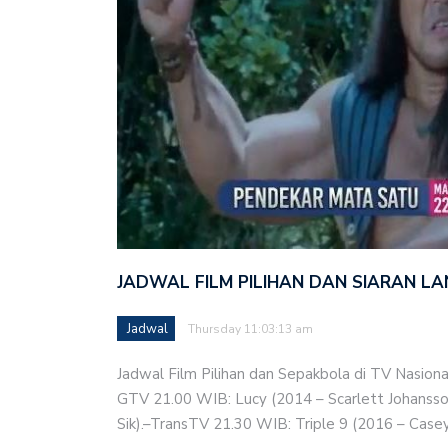
JADWAL FILM PILIHAN DAN SIARAN L
Jadwal
Thursday 11:03:13 am
Jadwal Film Pilihan dan Sepakbola di TV Nasiona
GTV 21.00 WIB: Lucy (2014 – Scarlett Johansso
Sik).–TransTV 21.30 WIB: Triple 9 (2016 – Case