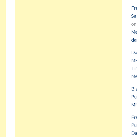
Fr
Sa
o
Ma
da
Da
MP
Ti
Me
Bi
Pu
MN
Fr
Pu
Da