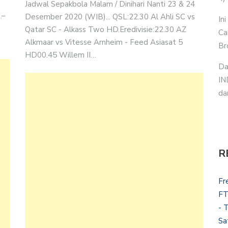
Jadwal Sepakbola Malam / Dinihari Nanti 23 & 24
.–
Desember 2020 (WIB)... QSL:22.30 Al Ahli SC vs
In
Qatar SC - Alkass Two HD.Eredivisie:22.30 AZ
Ca
Alkmaar vs Vitesse Arnheim - Feed Asiasat 5
Br
HD00.45 Willem II…
Da
IN
da
R
Fr
FT
- 
Sa