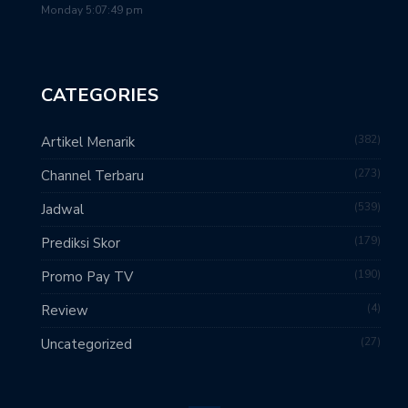
Monday 5:07:49 pm
CATEGORIES
382
Artikel Menarik
273
Channel Terbaru
539
Jadwal
179
Prediksi Skor
190
Promo Pay TV
4
Review
27
Uncategorized