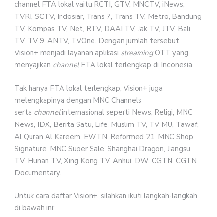
channel FTA lokal yaitu RCTI, GTV, MNCTV, iNews,
TVRI, SCTV, Indosiar, Trans 7, Trans TV, Metro, Bandung
TV, Kompas TV, Net, RTV, DAAI TV, Jak TV, JTV, Bali
TV, TV 9, ANTV, TVOne. Dengan jumlah tersebut,
Vision+ menjadi layanan aplikasi
streaming
OTT yang
menyajikan
channel
FTA lokal terlengkap di Indonesia.
Tak hanya FTA lokal terlengkap, Vision+ juga
melengkapinya dengan MNC Channels
serta
channel
internasional seperti News, Religi, MNC
News, IDX, Berita Satu, Life, Muslim TV, TV MU, Tawaf,
Al Quran Al Kareem, EWTN, Reformed 21, MNC Shop
Signature, MNC Super Sale, Shanghai Dragon, Jiangsu
TV, Hunan TV, Xing Kong TV, Anhui, DW, CGTN, CGTN
Documentary.
Untuk cara daftar Vision+, silahkan ikuti langkah-langkah
di bawah ini: